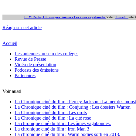
LFM Radio, Chroniques cinéma - Les âmes vagabondes
Vidéo
lfmradio
sélec
Réagir sur cet article
Accueil
Les antennes au sein des collèges
Revue de Presse
Vidéo de présentation
Podcasts des émissions
Partenaires
Voir aussi
La Chronique ciné du film : Percey Jackson : La mer des monst
La Chronique ciné du film : Conjuring : Les dossiers Warren
La Chronique ciné du film : Les profs
La Chronique ciné du film : La cité rose
La chronique ciné du film : Les âmes vagabondes.
La chronique ciné du film : Iron Man 3
La chronique ciné du film : Warm bodies sorti en 2013.