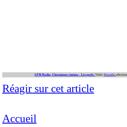
LFM Radio, Chroniques cinéma - Les profs.
Vidéo
lfmradio
sélecti
Réagir sur cet article
Accueil