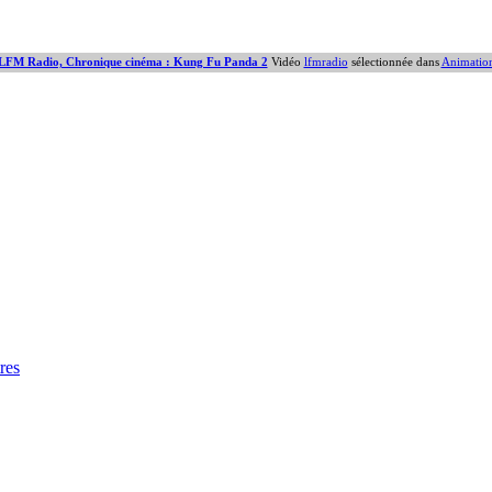
LFM Radio, Chronique cinéma : Kung Fu Panda 2
Vidéo
lfmradio
sélectionnée dans
Animatio
res