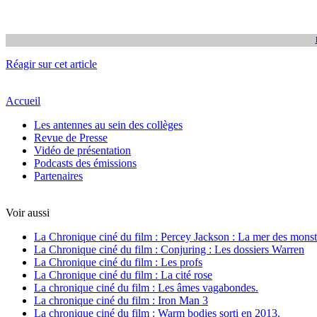
Réagir sur cet article
Accueil
Les antennes au sein des collèges
Revue de Presse
Vidéo de présentation
Podcasts des émissions
Partenaires
Voir aussi
La Chronique ciné du film : Percey Jackson : La mer des monst
La Chronique ciné du film : Conjuring : Les dossiers Warren
La Chronique ciné du film : Les profs
La Chronique ciné du film : La cité rose
La chronique ciné du film : Les âmes vagabondes.
La chronique ciné du film : Iron Man 3
La chronique ciné du film : Warm bodies sorti en 2013.