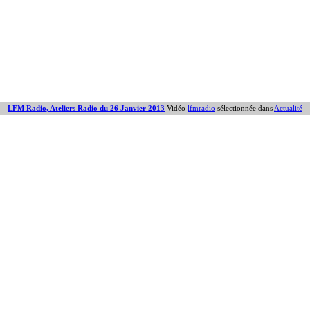
LFM Radio, Ateliers Radio du 26 Janvier 2013
Vidéo
lfmradio
sélectionnée dans
Actualité