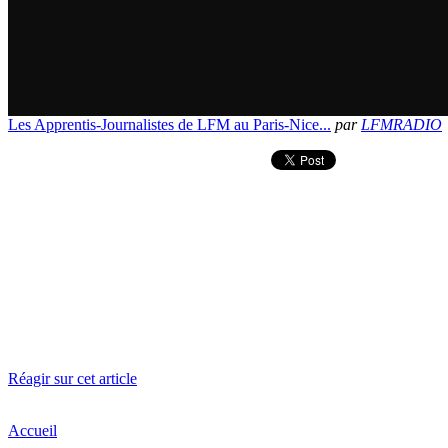
Les Apprentis-Journalistes de LFM au Paris-Nice...
par
LFMRADIO
Réagir sur cet article
Accueil