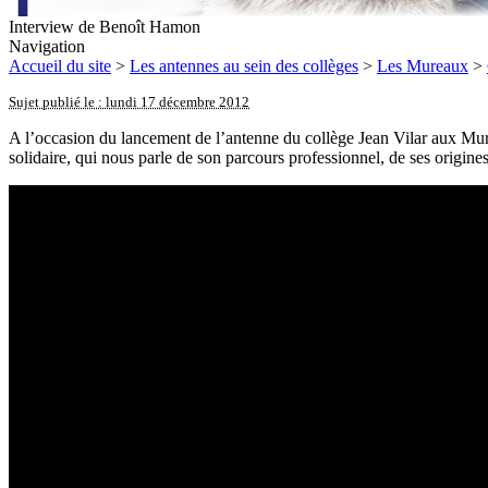
Interview de Benoît Hamon
Navigation
Accueil du site
>
Les antennes au sein des collèges
>
Les Mureaux
>
Sujet publié le : lundi 17 décembre 2012
A l’occasion du lancement de l’antenne du collège Jean Vilar aux Mur
solidaire, qui nous parle de son parcours professionnel, de ses origines