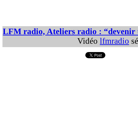
LFM radio, Ateliers radio : “devenir
Vidéo
lfmradio
sé